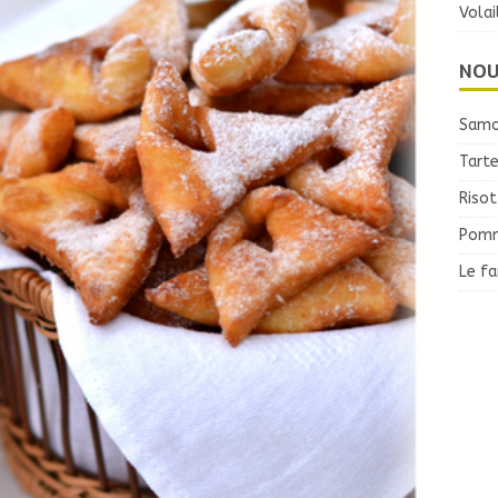
Volai
NOU
Samo
Tarte
Risot
Pomm
Le f