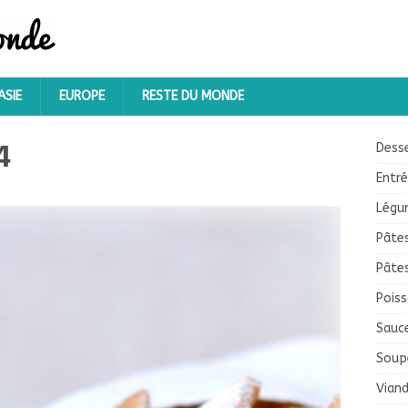
ASIE
EUROPE
RESTE DU MONDE
4
Dess
Entr
Légu
Pâte
Pâte
Pois
Sauc
Soup
Vian