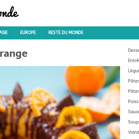
ASIE
EUROPE
RESTE DU MONDE
orange
Dess
Entr
Légu
Pâte
Pâte
Pois
Sauc
Soup
Vian