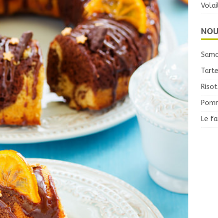
Volai
NOU
Samo
Tarte
Risot
Pomm
Le f