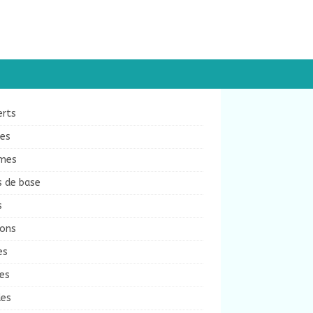
erts
ées
mes
s de base
s
sons
es
es
des