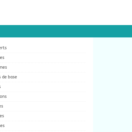
erts
ées
mes
s de base
s
sons
es
es
des