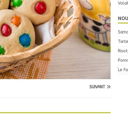
Volai
NOU
Samo
Tarte
Risot
Pomm
Le f
SUIVANT