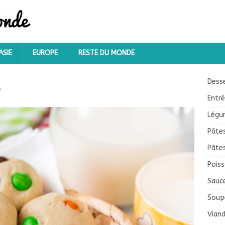
ASIE
EUROPE
RESTE DU MONDE
s
Dess
Entr
Légu
Pâte
Pâte
Pois
Sauc
Soup
Vian