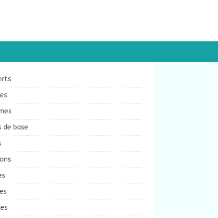
erts
ées
mes
s de base
s
sons
es
es
des