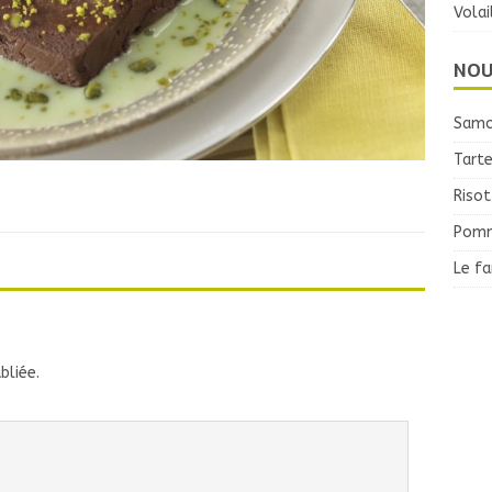
Volai
NOU
Samo
Tarte
Risot
Pomm
Le f
bliée.