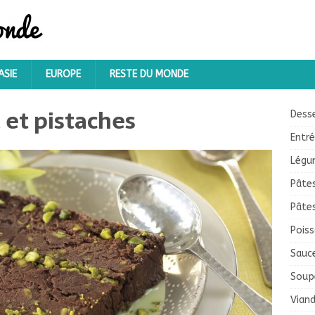
ASIE
EUROPE
RESTE DU MONDE
 et pistaches
Dess
Entr
Légu
Pâte
Pâte
Pois
Sauc
Soup
Vian