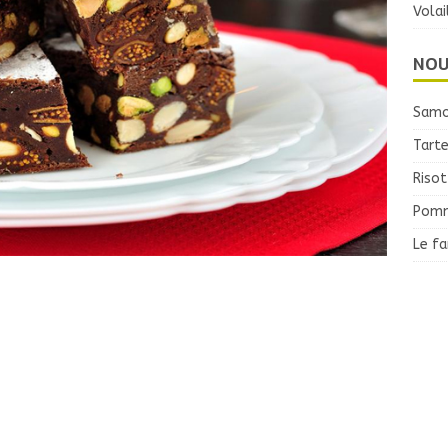
Volai
NOU
Samo
Tarte
Risot
Pomm
Le f