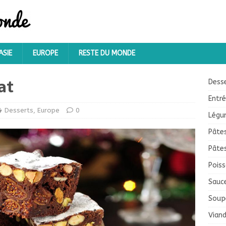
ASIE
EUROPE
RESTE DU MONDE
at
Dess
Entr
Desserts
,
Europe
0
Légu
Pâte
Pâte
Pois
Sauc
Soup
Vian