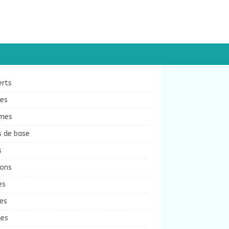
erts
ées
mes
s de base
s
sons
es
es
des