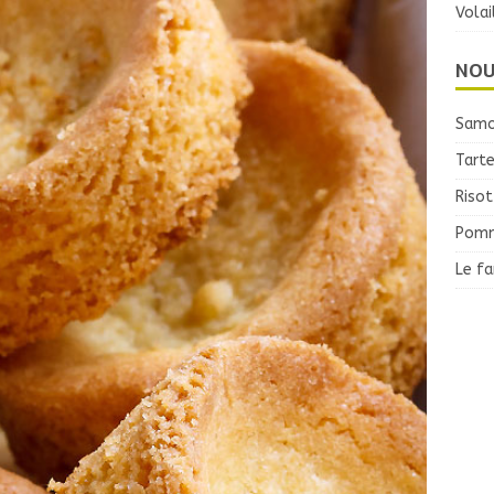
Volai
NOU
Samo
Tarte
Risot
Pomm
Le f