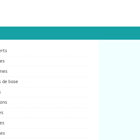
erts
ées
mes
s de base
s
sons
es
es
des