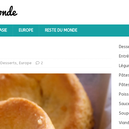
ASIE
EUROPE
RESTE DU MONDE
Dess
Entr
Desserts
,
Europe
2
Légu
Pâte
Pâte
Pois
Sauc
Soup
Vian