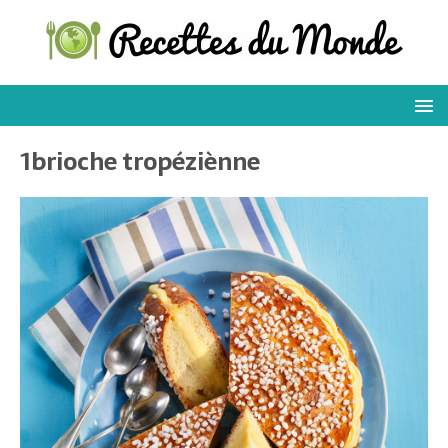
1brioche tropéziènne