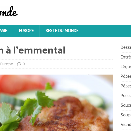
ASIE
EUROPE
RESTE DU MONDE
n à l’emmental
Dess
Entr
Europe
0
Légu
Pâte
Pâte
Pois
Sauc
Soup
Vian