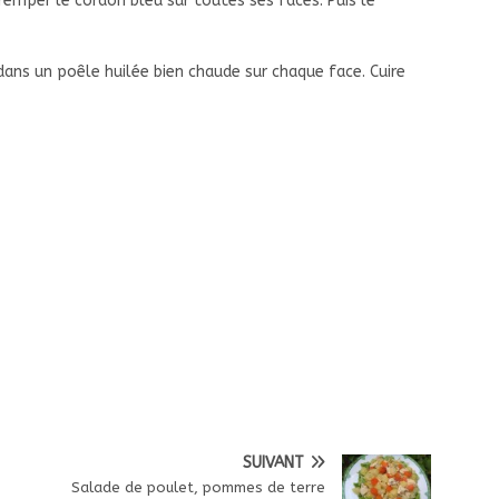
remper le cordon bleu sur toutes ses faces. Puis le
 dans un poêle huilée bien chaude sur chaque face. Cuire
SUIVANT
Salade de poulet, pommes de terre