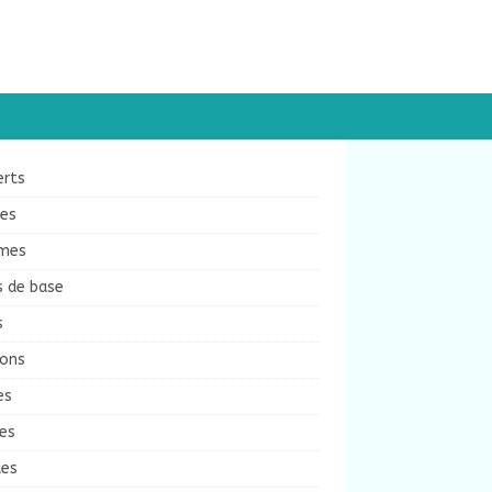
erts
ées
mes
s de base
s
sons
es
es
des