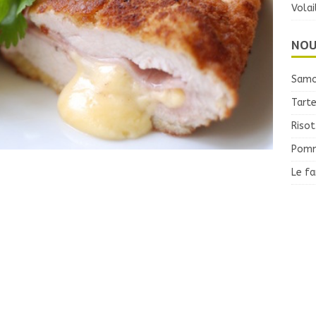
Volai
NOU
Samo
Tarte
Risot
Pomm
Le f