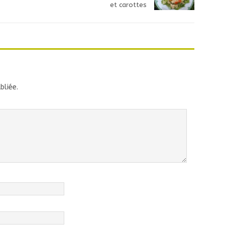
et carottes
bliée.