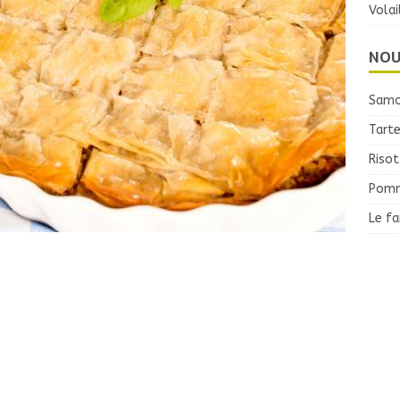
Volai
NOU
Samo
Tarte
Risot
Pomm
Le f