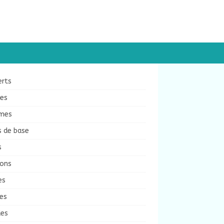
erts
ées
mes
s de base
s
sons
es
es
des