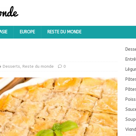
ASIE
EUROPE
RESTE DU MONDE
Dess
Entr
Desserts
,
Reste du monde
0
Légu
Pâte
Pâte
Pois
Sauc
Soup
Vian