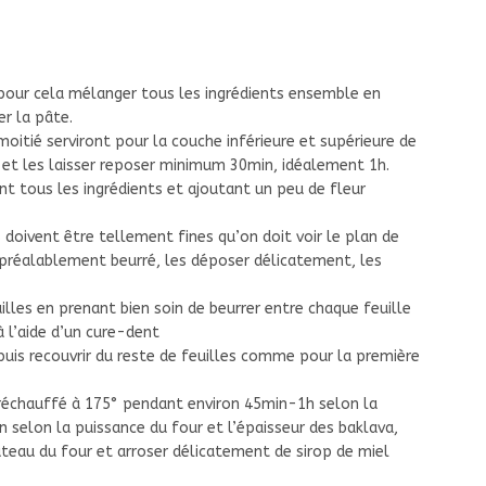
pour cela mélanger tous les ingrédients ensemble en
er la pâte.
moitié serviront pour la couche inférieure et supérieure de
e et les laisser reposer minimum 30min, idéalement 1h.
t tous les ingrédients et ajoutant un peu de fleur
 doivent être tellement fines qu’on doit voir le plan de
u préalablement beurré, les déposer délicatement, les
illes en prenant bien soin de beurrer entre chaque feuille
à l’aide d’un cure-dent
uis recouvrir du reste de feuilles comme pour la première
préchauffé à 175° pendant environ 45min-1h selon la
son selon la puissance du four et l’épaisseur des baklava,
lateau du four et arroser délicatement de sirop de miel