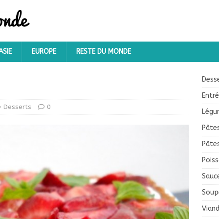
ASIE
EUROPE
RESTE DU MONDE
Dess
Entr
Desserts
0
Légu
Pâte
Pâte
Pois
Sauc
Soup
Vian