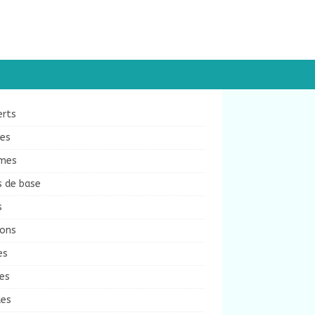
erts
ées
mes
s de base
s
sons
es
es
des