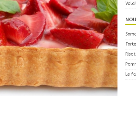
Volai
NOU
Samo
Tarte
Risot
Pomm
Le f